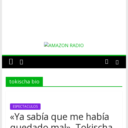
AMAZON
RADIO
tokischa bio
ESTACIÓN
MUSICAL
DEL
FUTURO
ESPECTACULOS
«Ya sabía que me había
quedado mal», Tokischa