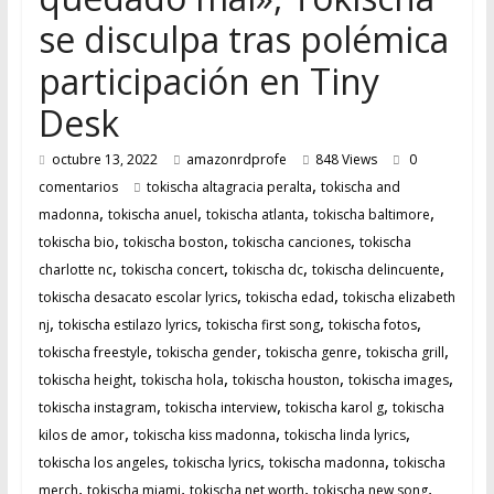
se disculpa tras polémica
participación en Tiny
Desk
octubre 13, 2022
amazonrdprofe
848 Views
0
,
comentarios
tokischa altagracia peralta
tokischa and
,
,
,
,
madonna
tokischa anuel
tokischa atlanta
tokischa baltimore
,
,
,
tokischa bio
tokischa boston
tokischa canciones
tokischa
,
,
,
,
charlotte nc
tokischa concert
tokischa dc
tokischa delincuente
,
,
tokischa desacato escolar lyrics
tokischa edad
tokischa elizabeth
,
,
,
,
nj
tokischa estilazo lyrics
tokischa first song
tokischa fotos
,
,
,
,
tokischa freestyle
tokischa gender
tokischa genre
tokischa grill
,
,
,
,
tokischa height
tokischa hola
tokischa houston
tokischa images
,
,
,
tokischa instagram
tokischa interview
tokischa karol g
tokischa
,
,
,
kilos de amor
tokischa kiss madonna
tokischa linda lyrics
,
,
,
tokischa los angeles
tokischa lyrics
tokischa madonna
tokischa
,
,
,
,
merch
tokischa miami
tokischa net worth
tokischa new song