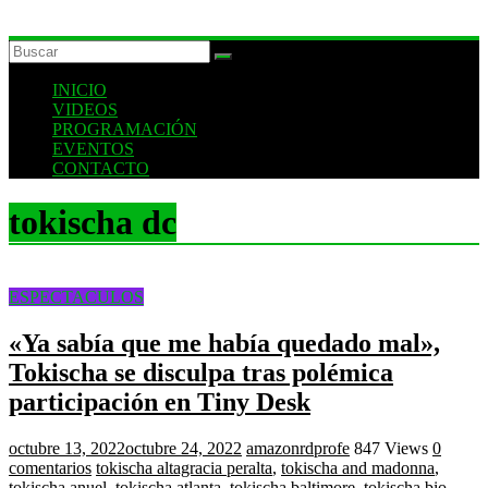
INICIO
VIDEOS
PROGRAMACIÓN
EVENTOS
CONTACTO
tokischa dc
ESPECTACULOS
«Ya sabía que me había quedado mal»,
Tokischa se disculpa tras polémica
participación en Tiny Desk
octubre 13, 2022
octubre 24, 2022
amazonrdprofe
847 Views
0
comentarios
tokischa altagracia peralta
,
tokischa and madonna
,
tokischa anuel
,
tokischa atlanta
,
tokischa baltimore
,
tokischa bio
,