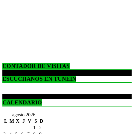
CONTADOR DE VISITAS
ESCÚCHANOS EN TUNEIN
CALENDARIO
agosto 2026
L
M
X
J
V
S
D
1
2