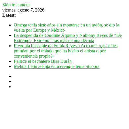
Skip to content
viernes, agosto 7, 2026
Latest:
Omega tenía siete años sin montarse en un avión, se dio la
vuelta por Europa y México
La despedida de Caroline Aquino y Nahiony Reyes de “De
Extremo a Extremo” tras más de una década
Pregunta buscapié de Frank Reyes a Acroarte: «¿Ustedes
premian por el trabajo que ha hecho el artista o por
conveniencia propia?»
Fallece el bachatero Blas Durán
Melina León adapta en merengue tema Shakira