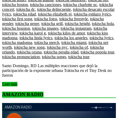
tokischa boston
,
tokischa canciones
,
tokischa charlotte nc
,
tokischa
concert
,
tokischa dc
,
tokischa delincuente
,
tokischa desacato escolar
lyrics
,
tokischa edad
,
tokischa elizabeth nj
,
tokischa estilazo lyrics
,
tokischa first song
,
tokischa fotos
,
tokischa freestyle
,
tokischa
gender
,
tokischa genre
,
tokischa grill
,
tokischa height
,
tokischa hola
,
tokischa houston
,
tokischa images
,
tokischa instagram
,
tokischa
interview
,
tokischa karol g
,
tokischa kilos de amor
,
tokischa kiss
madonna
,
tokischa linda lyrics
,
tokischa los angeles
,
tokischa lyrics
,
tokischa madonna
,
tokischa merch
,
tokischa miami
,
tokischa net
worth
,
tokischa new song
,
tokischa nyc
,
tokischa of
,
tokischa
orlando
,
tokischa ozuna
,
tokischa peralta edad
,
tokischa popola tour
,
tokischa pronunciation
,
tokischa songs
,
tokischa tour
Santo Domingo, RD Las múltiples reacciones que dejó la
participación de la exponente urbana Tokischa en el Tiny Desk no
fueron
Leer más
AMAZON RADIO