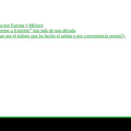
lta por Europa y México
remo a Extremo” tras más de una década
 por el trabajo que ha hecho el artista o por conveniencia propia?»