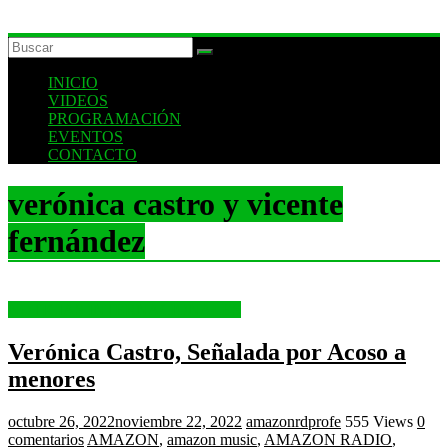
INICIO
VIDEOS
PROGRAMACIÓN
EVENTOS
CONTACTO
verónica castro y vicente
fernández
NOTICIAS INTERNACIONALES
Verónica Castro, Señalada por Acoso a
menores
octubre 26, 2022
noviembre 22, 2022
amazonrdprofe
555 Views
0
comentarios
AMAZON
,
amazon music
,
AMAZON RADIO
,