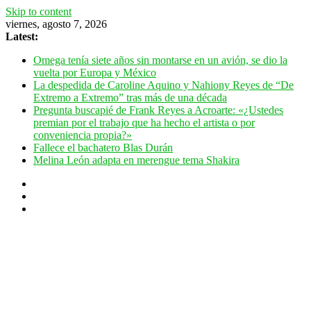
Skip to content
viernes, agosto 7, 2026
Latest:
Omega tenía siete años sin montarse en un avión, se dio la
vuelta por Europa y México
La despedida de Caroline Aquino y Nahiony Reyes de “De
Extremo a Extremo” tras más de una década
Pregunta buscapié de Frank Reyes a Acroarte: «¿Ustedes
premian por el trabajo que ha hecho el artista o por
conveniencia propia?»
Fallece el bachatero Blas Durán
Melina León adapta en merengue tema Shakira