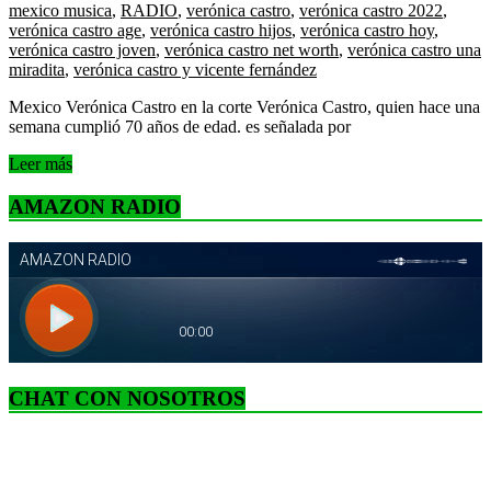
mexico musica
,
RADIO
,
verónica castro
,
verónica castro 2022
,
verónica castro age
,
verónica castro hijos
,
verónica castro hoy
,
verónica castro joven
,
verónica castro net worth
,
verónica castro una
miradita
,
verónica castro y vicente fernández
Mexico Verónica Castro en la corte Verónica Castro, quien hace una
semana cumplió 70 años de edad. es señalada por
Leer más
AMAZON RADIO
CHAT CON NOSOTROS