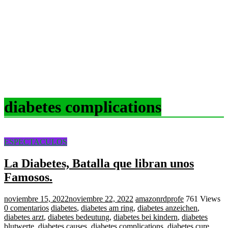
diabetes complications
ESPECTACULOS
La Diabetes, Batalla que libran unos
Famosos.
noviembre 15, 2022
noviembre 22, 2022
amazonrdprofe
761 Views
0 comentarios
diabetes
,
diabetes am ring
,
diabetes anzeichen
,
diabetes arzt
,
diabetes bedeutung
,
diabetes bei kindern
,
diabetes
blutwerte
,
diabetes causes
,
diabetes complications
,
diabetes cure
,