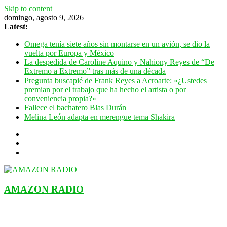
Skip to content
domingo, agosto 9, 2026
Latest:
Omega tenía siete años sin montarse en un avión, se dio la
vuelta por Europa y México
La despedida de Caroline Aquino y Nahiony Reyes de “De
Extremo a Extremo” tras más de una década
Pregunta buscapié de Frank Reyes a Acroarte: «¿Ustedes
premian por el trabajo que ha hecho el artista o por
conveniencia propia?»
Fallece el bachatero Blas Durán
Melina León adapta en merengue tema Shakira
AMAZON RADIO
ESTACIÓN MUSICAL DEL FUTURO