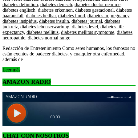
diabetes definition
,
diabetes deutsch
,
diabetes doctor near me
,
diabetes englisch
,
diabetes erkennen
,
diabetes gestacional
,
diabetes
haarausfall
,
diabetes heilbar
,
diabetes hund
,
diabetes in pregnancy
,
diabetes insipidus
,
diabetes insulin
,
diabetes journal
,
diabetes
juckreiz
,
diabetes lebenserwartung
,
diabetes level
,
diabetes life
expectancy
,
diabetes mellitus
,
diabetes mellitus symptome
,
diabetes
neuropathie
,
diabetes normal range
Redacción de Entretenimiento Como seres humanos, los famosos no
están exentos de padecer diabetes, y cualquier otra enfermedad,
además de
Leer más
AMAZON RADIO
CHAT CON NOSOTROS