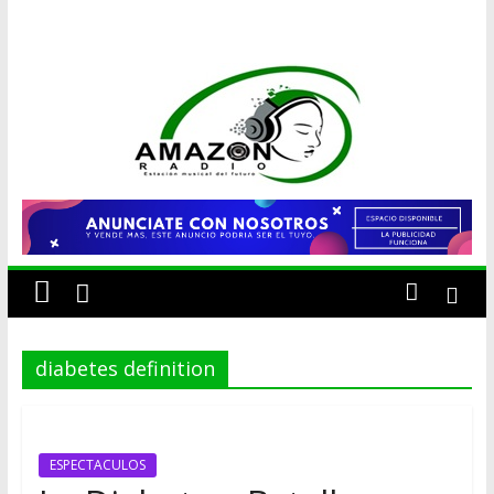
AMAZON
RADIO
ESTACIÓN
MUSICAL
diabetes definition
DEL
FUTURO
ESPECTACULOS