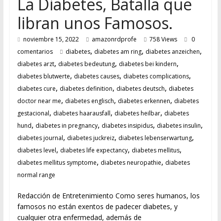
La Diabetes, Batalla que
libran unos Famosos.
noviembre 15, 2022
amazonrdprofe
758 Views
0
,
,
,
comentarios
diabetes
diabetes am ring
diabetes anzeichen
,
,
,
diabetes arzt
diabetes bedeutung
diabetes bei kindern
,
,
,
diabetes blutwerte
diabetes causes
diabetes complications
,
,
,
diabetes cure
diabetes definition
diabetes deutsch
diabetes
,
,
,
doctor near me
diabetes englisch
diabetes erkennen
diabetes
,
,
,
gestacional
diabetes haarausfall
diabetes heilbar
diabetes
,
,
,
,
hund
diabetes in pregnancy
diabetes insipidus
diabetes insulin
,
,
,
diabetes journal
diabetes juckreiz
diabetes lebenserwartung
,
,
,
diabetes level
diabetes life expectancy
diabetes mellitus
,
,
diabetes mellitus symptome
diabetes neuropathie
diabetes
normal range
Redacción de Entretenimiento Como seres humanos, los
famosos no están exentos de padecer diabetes, y
cualquier otra enfermedad, además de