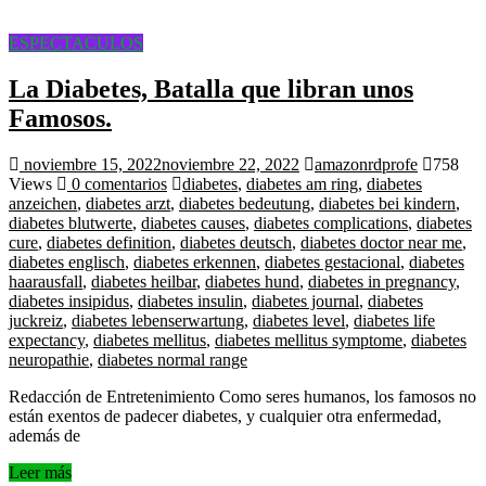
ESPECTACULOS
La Diabetes, Batalla que libran unos
Famosos.
noviembre 15, 2022
noviembre 22, 2022
amazonrdprofe
758
Views
0 comentarios
diabetes
,
diabetes am ring
,
diabetes
anzeichen
,
diabetes arzt
,
diabetes bedeutung
,
diabetes bei kindern
,
diabetes blutwerte
,
diabetes causes
,
diabetes complications
,
diabetes
cure
,
diabetes definition
,
diabetes deutsch
,
diabetes doctor near me
,
diabetes englisch
,
diabetes erkennen
,
diabetes gestacional
,
diabetes
haarausfall
,
diabetes heilbar
,
diabetes hund
,
diabetes in pregnancy
,
diabetes insipidus
,
diabetes insulin
,
diabetes journal
,
diabetes
juckreiz
,
diabetes lebenserwartung
,
diabetes level
,
diabetes life
expectancy
,
diabetes mellitus
,
diabetes mellitus symptome
,
diabetes
neuropathie
,
diabetes normal range
Redacción de Entretenimiento Como seres humanos, los famosos no
están exentos de padecer diabetes, y cualquier otra enfermedad,
además de
Leer más