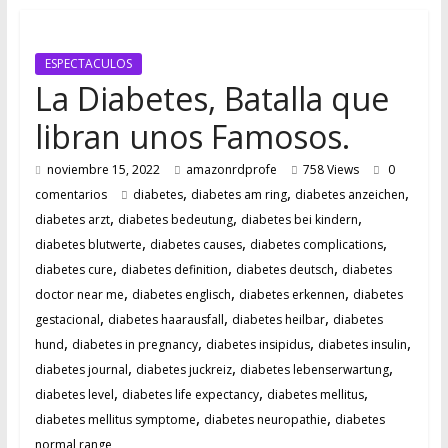
FUTURO
ESPECTACULOS
La Diabetes, Batalla que
libran unos Famosos.
noviembre 15, 2022
amazonrdprofe
758 Views
0
,
,
,
comentarios
diabetes
diabetes am ring
diabetes anzeichen
,
,
,
diabetes arzt
diabetes bedeutung
diabetes bei kindern
,
,
,
diabetes blutwerte
diabetes causes
diabetes complications
,
,
,
diabetes cure
diabetes definition
diabetes deutsch
diabetes
,
,
,
doctor near me
diabetes englisch
diabetes erkennen
diabetes
,
,
,
gestacional
diabetes haarausfall
diabetes heilbar
diabetes
,
,
,
,
hund
diabetes in pregnancy
diabetes insipidus
diabetes insulin
,
,
,
diabetes journal
diabetes juckreiz
diabetes lebenserwartung
,
,
,
diabetes level
diabetes life expectancy
diabetes mellitus
,
,
diabetes mellitus symptome
diabetes neuropathie
diabetes
normal range