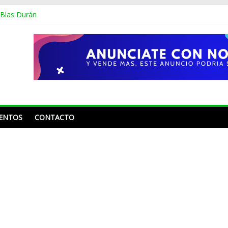
 Blas Durán
 en merengue tema Shakira
os sin montarse en un avión, se dio la vuelta por Europa y México
oline Aquino y Nahiony Reyes de “De Extremo a Extremo” tras más 
 Frank Reyes a Acroarte: «¿Ustedes premian por el trabajo que ha he
ENTOS
CONTACTO