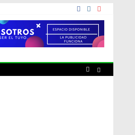
de una década
cho el artista o por conveniencia propia?»