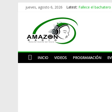
Skip
Fallece el bachatero
jueves, agosto 6, 2026
Latest:
to
Melina León adapta
Omega tenía siete añ
content
AMAZON
La despedida de Car
Pregunta buscapié de
RADIO
ESTACIÓN
MUSICAL
INICIO
VIDEOS
PROGRAMACIÓN
EV
DEL
FUTURO