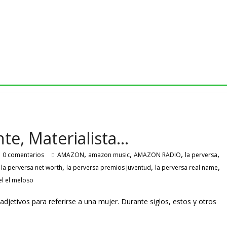
te, Materialista…
,
,
,
,
0 comentarios
AMAZON
amazon music
AMAZON RADIO
la perversa
,
,
,
,
la perversa net worth
la perversa premios juventud
la perversa real name
el el meloso
jetivos para referirse a una mujer. Durante siglos, estos y otros