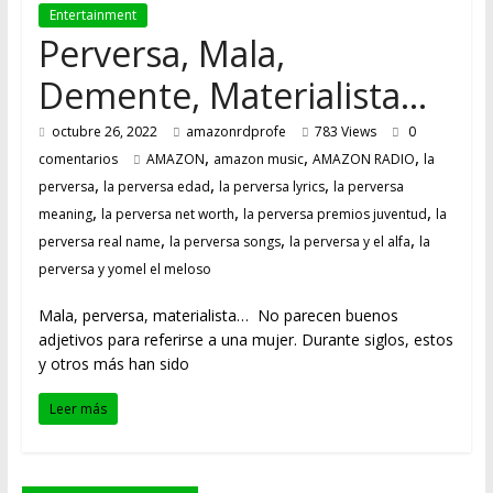
FUTURO
Entertainment
Perversa, Mala,
Demente, Materialista…
octubre 26, 2022
amazonrdprofe
783 Views
0
,
,
,
comentarios
AMAZON
amazon music
AMAZON RADIO
la
,
,
,
perversa
la perversa edad
la perversa lyrics
la perversa
,
,
,
meaning
la perversa net worth
la perversa premios juventud
la
,
,
,
perversa real name
la perversa songs
la perversa y el alfa
la
perversa y yomel el meloso
Mala, perversa, materialista… No parecen buenos
adjetivos para referirse a una mujer. Durante siglos, estos
y otros más han sido
Leer más